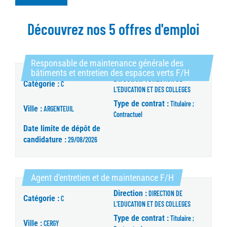
Découvrez nos 5 offres d'emploi
Responsable de maintenance générale des
(Nouvelle 
bâtiments et entretien des espaces verts F/H
Direction :
DIRECTION DE
Catégorie :
C
L'EDUCATION ET DES COLLEGES
Type de contrat :
Titulaire ;
Ville :
ARGENTEUIL
Contractuel
Date limite de dépôt de
candidature :
29/08/2026
(Nouvelle fenêt
Agent d'entretien et de maintenance F/H
Direction :
DIRECTION DE
Catégorie :
C
L'EDUCATION ET DES COLLEGES
Type de contrat :
Titulaire ;
Ville :
CERGY