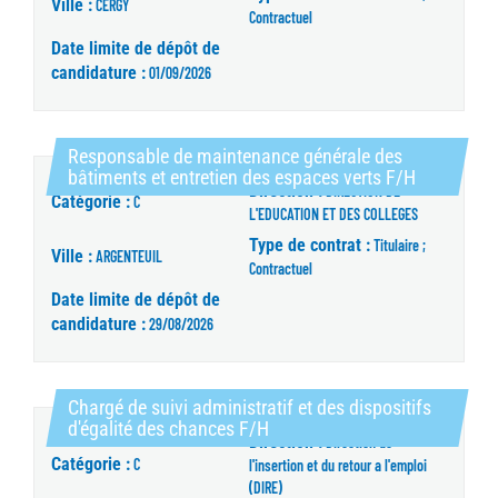
Ville :
CERGY
Contractuel
Date limite de dépôt de
candidature :
01/09/2026
Responsable de maintenance générale des
(Nouvelle 
bâtiments et entretien des espaces verts F/H
Direction :
DIRECTION DE
Catégorie :
C
L'EDUCATION ET DES COLLEGES
Type de contrat :
Titulaire ;
Ville :
ARGENTEUIL
Contractuel
Date limite de dépôt de
candidature :
29/08/2026
Chargé de suivi administratif et des dispositifs
(Nouvelle fenêtre)
d'égalité des chances F/H
Direction :
Direction de
Catégorie :
C
l'insertion et du retour a l'emploi
(DIRE)