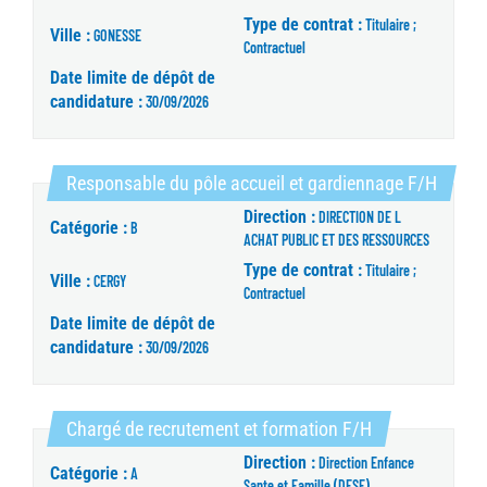
Type de contrat :
Titulaire ;
Ville :
GONESSE
Contractuel
Date limite de dépôt de
candidature :
30/09/2026
(Nouve
Responsable du pôle accueil et gardiennage F/H
Direction :
DIRECTION DE L
Catégorie :
B
ACHAT PUBLIC ET DES RESSOURCES
Type de contrat :
Titulaire ;
Ville :
CERGY
Contractuel
Date limite de dépôt de
candidature :
30/09/2026
(Nouvelle fenêt
Chargé de recrutement et formation F/H
Direction :
Direction Enfance
Catégorie :
A
Sante et Famille (DESF)