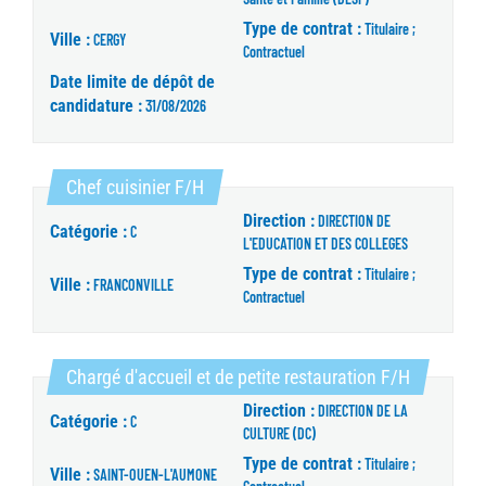
Type de contrat :
Titulaire ;
Ville :
CERGY
Contractuel
Date limite de dépôt de
candidature :
31/08/2026
(Nouvelle fenêtre)
Chef cuisinier F/H
Direction :
DIRECTION DE
Catégorie :
C
L'EDUCATION ET DES COLLEGES
Type de contrat :
Titulaire ;
Ville :
FRANCONVILLE
Contractuel
(Nouvelle 
Chargé d'accueil et de petite restauration F/H
Direction :
DIRECTION DE LA
Catégorie :
C
CULTURE (DC)
Type de contrat :
Titulaire ;
Ville :
SAINT-OUEN-L'AUMONE