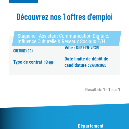
Découvrez nos 1 offres d'emploi
Stagiaire - Assistant Communication Digitale,
(Nouvelle fe
Influence Culturelle & Réseaux Sociaux F/H
Direction :
DIRECTION DE LA
Ville :
GUIRY-EN-VEXIN
CULTURE (DC)
Date limite de dépôt de
Type de contrat :
Stage
candidature :
27/08/2026
Résultats 1 - 1 sur
1
Département