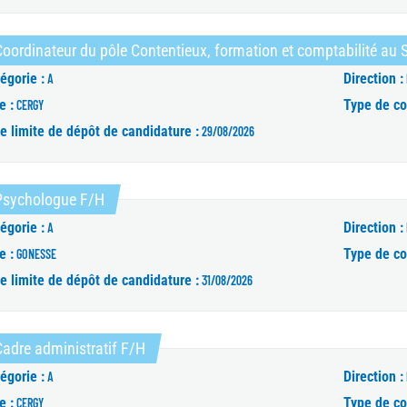
oordinateur du pôle Contentieux, formation et comptabilité au
égorie :
Direction :
A
e :
Type de co
CERGY
e limite de dépôt de candidature :
29/08/2026
(Nouvelle fenêtre)
Psychologue F/H
égorie :
Direction :
A
e :
Type de co
GONESSE
e limite de dépôt de candidature :
31/08/2026
(Nouvelle fenêtre)
adre administratif F/H
égorie :
Direction :
A
e :
Type de co
CERGY