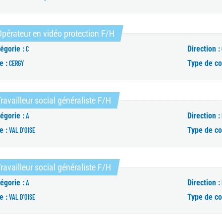
(Nouvelle fenêtre)
pérateur en vidéo protection F/H
égorie :
Direction :
C
e :
Type de co
CERGY
(Nouvelle fenêtre)
ravailleur social généraliste F/H
égorie :
Direction :
A
e :
Type de co
VAL D'OISE
(Nouvelle fenêtre)
ravailleur social généraliste F/H
égorie :
Direction :
A
e :
Type de co
VAL D'OISE