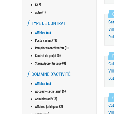
C (2)
autre (1)
C
Cat
TYPE DE CONTRAT
Vill
Afficher tout
Dat
Poste vacant (19)
Remplacement/Renfort (0)
Contrat de projet (0)
Stage/Apprentissage (0)
Cat
Vill
DOMAINE D'ACTIVITÉ
Dat
Afficher tout
Accueil – secrétariat (5)
C
Administratif (13)
Cat
Affaires juridiques (2)
Vill