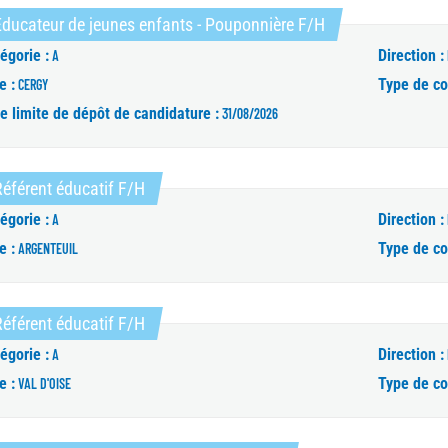
(Nouvelle fenêtre
ducateur de jeunes enfants - Pouponnière F/H
égorie :
Direction :
A
e :
Type de co
CERGY
e limite de dépôt de candidature :
31/08/2026
(Nouvelle fenêtre)
éférent éducatif F/H
égorie :
Direction :
A
e :
Type de co
ARGENTEUIL
(Nouvelle fenêtre)
éférent éducatif F/H
égorie :
Direction :
A
e :
Type de co
VAL D'OISE