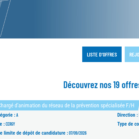
LISTE D'OFFRES
REJO
Découvrez nos 19 offre
(N
hargé d'animation du réseau de la prévention spécialisée F/H
égorie :
Direction :
A
e :
Type de co
CERGY
e limite de dépôt de candidature :
07/09/2026