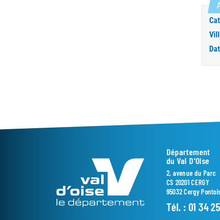
A
Cat
Vill
Dat
Département
du Val D'Oise
2, avenue du Parc
CS 20201 CERGY
95032 Cergy Pontoi
Tél. :
01 34 2