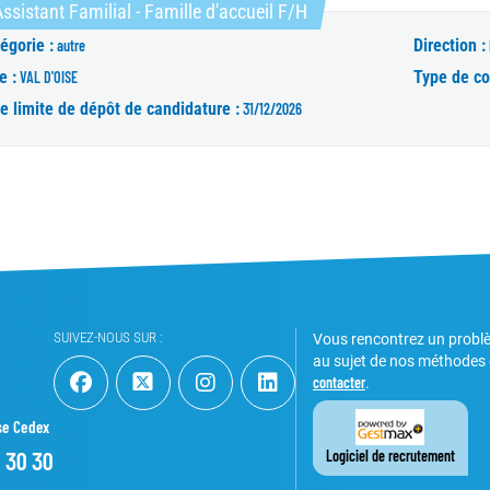
(Nouvelle fenêtre)
ssistant Familial - Famille d'accueil F/H
égorie :
Direction :
autre
e :
Type de co
VAL D'OISE
e limite de dépôt de candidature :
31/12/2026
SUIVEZ-NOUS SUR :
Vous rencontrez un probl
au sujet de nos méthodes
contacter
.
se Cedex
5 30 30
Logiciel de recrutement