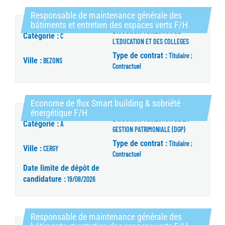
Responsable de maintenance générale des
(Nouvelle 
bâtiments et entretien des espaces verts F/H
Direction :
DIRECTION DE
Catégorie :
C
L'EDUCATION ET DES COLLEGES
Type de contrat :
Titulaire ;
Ville :
BEZONS
Contractuel
Econome de flux Smart building & sobriété
(Nouvelle fenêtre)
énergétique F/H
Direction :
DIRECTION DE LA
Catégorie :
A
GESTION PATRIMONIALE (DGP)
Type de contrat :
Titulaire ;
Ville :
CERGY
Contractuel
Date limite de dépôt de
candidature :
19/08/2026
Responsable de maintenance générale des