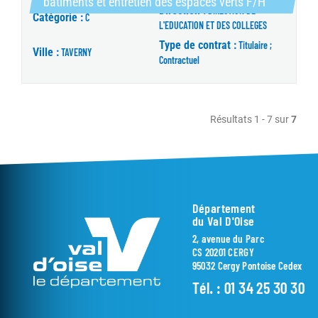
(Nouvelle 
bâtiments et entretien des espaces verts F/H
Direction :
DIRECTION DE
Catégorie :
C
L'EDUCATION ET DES COLLEGES
Type de contrat :
Titulaire ;
Ville :
TAVERNY
Contractuel
Résultats 1 - 7 sur
7
Département
du Val D'Oise
2, avenue du Parc
CS 20201 CERGY
95032 Cergy Pontoise Cedex
Tél. :
01 34 25 30 30