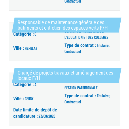
Contractuel
Responsable de maintenance générale des
(Nouvelle 
bâtiments et entretien des espaces verts F/H
Direction :
DIRECTION DE
Catégorie :
C
L'EDUCATION ET DES COLLEGES
Type de contrat :
Titulaire ;
Ville :
HERBLAY
Contractuel
Chargé de projets travaux et aménagement des
(Nouvelle fenêtre)
locaux F/H
Direction :
DIRECTION DE LA
Catégorie :
A
GESTION PATRIMONIALE
Type de contrat :
Titulaire ;
Ville :
CERGY
Contractuel
Date limite de dépôt de
candidature :
23/08/2026