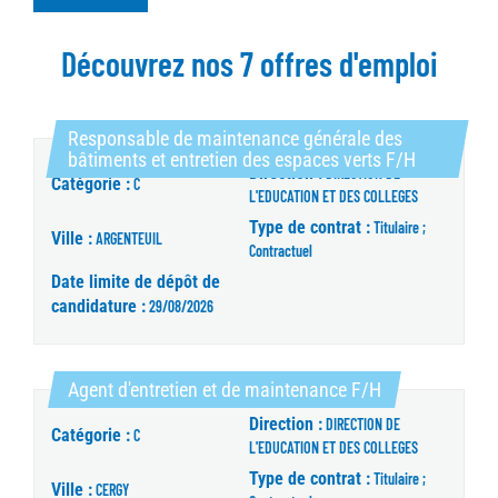
Découvrez nos 7 offres d'emploi
Responsable de maintenance générale des
(Nouvelle 
bâtiments et entretien des espaces verts F/H
Direction :
DIRECTION DE
Catégorie :
C
L'EDUCATION ET DES COLLEGES
Type de contrat :
Titulaire ;
Ville :
ARGENTEUIL
Contractuel
Date limite de dépôt de
candidature :
29/08/2026
(Nouvelle fenêt
Agent d'entretien et de maintenance F/H
Direction :
DIRECTION DE
Catégorie :
C
L'EDUCATION ET DES COLLEGES
Type de contrat :
Titulaire ;
Ville :
CERGY