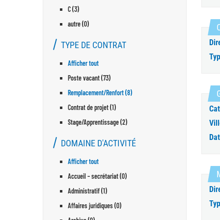
C (3)
autre (0)
C
Dir
TYPE DE CONTRAT
Typ
Afficher tout
Poste vacant (73)
Remplacement/Renfort (8)
G
Contrat de projet (1)
Cat
Stage/Apprentissage (2)
Vill
Dat
DOMAINE D'ACTIVITÉ
Afficher tout
Accueil – secrétariat (0)
Dir
Administratif (1)
Typ
Affaires juridiques (0)