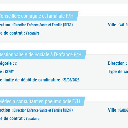
(Nouvelle fenêtre)
onseillère conjugale et familiale F/H
ection :
Ville :
Direction Enfance Sante et Famille (DESF)
VAL D
e de contrat :
Vacataire
(Nouvelle fenêtre)
estionnaire Aide Sociale à l'Enfance F/H
égorie :
Direction :
C
e :
Type de co
CERGY
e limite de dépôt de candidature :
31/08/2026
(Nouvelle fenêtre)
Médecin consultant en pneumologie F/H
ection :
Ville :
Direction Enfance Sante et Famille (DESF)
GARG
e de contrat :
Vacataire