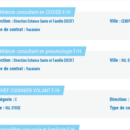
(Nouvelle fenêtre)
Médecin consultant en CEGIDD F/H
ection :
Ville :
Direction Enfance Sante et Famille (DESF)
CERGY
e de contrat :
Vacataire
(Nouvelle fenêtre)
Médecin consultant en pneumologie F/H
ection :
Ville :
Direction Enfance Sante et Famille (DESF)
VAL D
e de contrat :
Vacataire
(Nouvelle fenêtre)
CHEF CUISINIER VOLANT F/H
égorie :
Direction :
C
e :
Type de co
VAL D'OISE
(Nouvelle fenêtre)
onseillère conjugale et familiale F/H