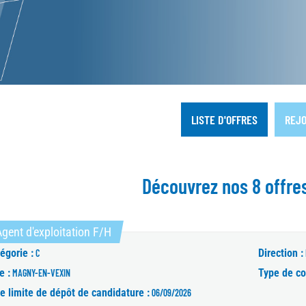
LISTE D'OFFRES
REJO
Découvrez nos 8 offre
(Nouvelle fenêtre)
gent d'exploitation F/H
égorie :
Direction :
C
e :
Type de co
MAGNY-EN-VEXIN
e limite de dépôt de candidature :
06/09/2026