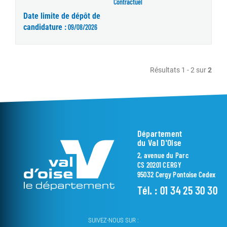
Contractuel
Date limite de dépôt de
candidature :
09/08/2026
Résultats 1 - 2 sur
2
Département
du Val D'Oise
2, avenue du Parc
CS 20201 CERGY
95032 Cergy Pontoise Cedex
Tél. :
01 34 25 30 30
SUIVEZ-NOUS SUR :