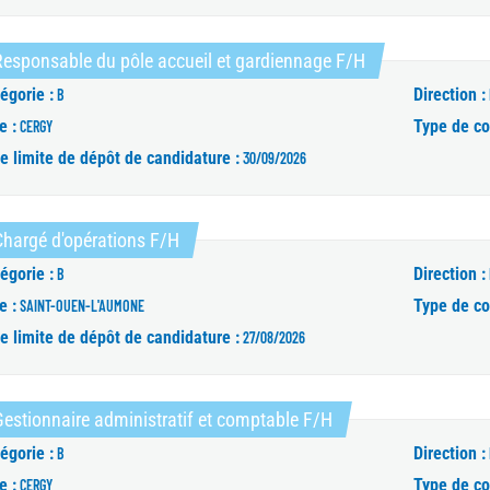
(Nouvelle fenêtr
esponsable du pôle accueil et gardiennage F/H
égorie :
Direction :
B
e :
Type de co
CERGY
e limite de dépôt de candidature :
30/09/2026
(Nouvelle fenêtre)
hargé d'opérations F/H
égorie :
Direction :
B
e :
Type de co
SAINT-OUEN-L'AUMONE
e limite de dépôt de candidature :
27/08/2026
(Nouvelle fenêtre)
estionnaire administratif et comptable F/H
égorie :
Direction :
B
e :
Type de co
CERGY