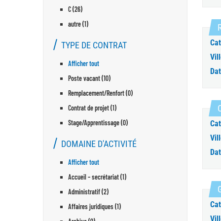
C (26)
autre (1)
R
Cat
TYPE DE CONTRAT
Vill
Afficher tout
Dat
Poste vacant (10)
Remplacement/Renfort (0)
C
Contrat de projet (1)
Stage/Apprentissage (0)
Cat
Vill
DOMAINE D'ACTIVITÉ
Dat
Afficher tout
Accueil – secrétariat (1)
G
Administratif (2)
Cat
Affaires juridiques (1)
Vill