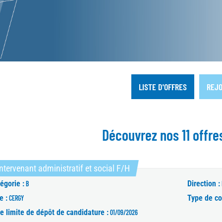
LISTE D'OFFRES
REJO
Découvrez nos 11 offre
(Nouvelle fenêtre)
ntervenant administratif et social F/H
égorie :
Direction :
B
e :
Type de co
CERGY
e limite de dépôt de candidature :
01/09/2026