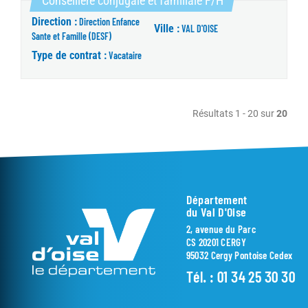
Conseillère conjugale et familiale F/H
Direction :
Direction Enfance
Ville :
VAL D'OISE
Sante et Famille (DESF)
Type de contrat :
Vacataire
Résultats 1 - 20 sur
20
Département
du Val D'Oise
2, avenue du Parc
CS 20201 CERGY
95032 Cergy Pontoise Cedex
Tél. :
01 34 25 30 30