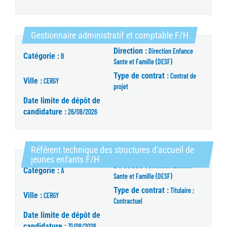
(Nouvelle f
Gestionnaire administratif et comptable F/H
Direction :
Direction Enfance
Catégorie :
B
Sante et Famille (DESF)
Type de contrat :
Contrat de
Ville :
CERGY
projet
Date limite de dépôt de
candidature :
26/08/2026
Référent technique des structures d'accueil de
(Nouvelle fenêtre)
jeunes enfants F/H
Direction :
Direction Enfance
Catégorie :
A
Sante et Famille (DESF)
Type de contrat :
Titulaire ;
Ville :
CERGY
Contractuel
Date limite de dépôt de
candidature :
31/08/2026