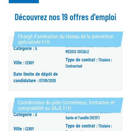
Découvrez nos 19 offres d'emploi
Chargé d'animation du réseau de la prévention
(Nouvelle fenêtre)
spécialisée F/H
Direction :
DIRECTION DE L'OFFRE
Catégorie :
A
MEDICO SOCIALE
Type de contrat :
Titulaire ;
Ville :
CERGY
Contractuel
Date limite de dépôt de
candidature :
07/09/2026
Coordinateur du pôle Contentieux, formation et
(Nouvelle fenêtre)
comptabilité au SAJE F/H
Direction :
Direction Enfance
Catégorie :
A
Sante et Famille (DESF)
Type de contrat :
Titulaire ;
Ville :
CERGY