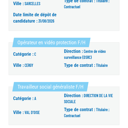
Type de contrat :
Titulaire ;
Ville :
SARCELLES
Contractuel
Date limite de dépôt de
candidature :
31/08/2026
(Nouvelle fenêtre)
Opérateur en vidéo protection F/H
Direction :
Centre de video
Catégorie :
C
surveillance (DSRC)
Ville :
Type de contrat :
CERGY
Titulaire
(Nouvelle fenêtre)
Travailleur social généraliste F/H
Direction :
DIRECTION DE LA VIE
Catégorie :
A
SOCIALE
Type de contrat :
Titulaire ;
Ville :
VAL D'OISE
Contractuel