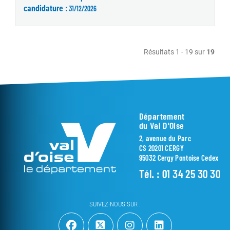
candidature :
31/12/2026
Résultats 1 - 19 sur
19
Département
du Val D'Oise
2, avenue du Parc
CS 20201 CERGY
95032 Cergy Pontoise Cedex
Tél. :
01 34 25 30 30
SUIVEZ-NOUS SUR :