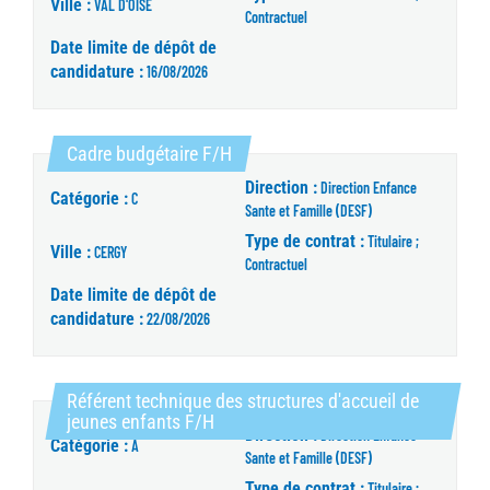
Ville :
VAL D'OISE
Contractuel
Date limite de dépôt de
candidature :
16/08/2026
(Nouvelle fenêtre)
Cadre budgétaire F/H
Direction :
Direction Enfance
Catégorie :
C
Sante et Famille (DESF)
Type de contrat :
Titulaire ;
Ville :
CERGY
Contractuel
Date limite de dépôt de
candidature :
22/08/2026
Référent technique des structures d'accueil de
(Nouvelle fenêtre)
jeunes enfants F/H
Direction :
Direction Enfance
Catégorie :
A
Sante et Famille (DESF)
Type de contrat :
Titulaire ;