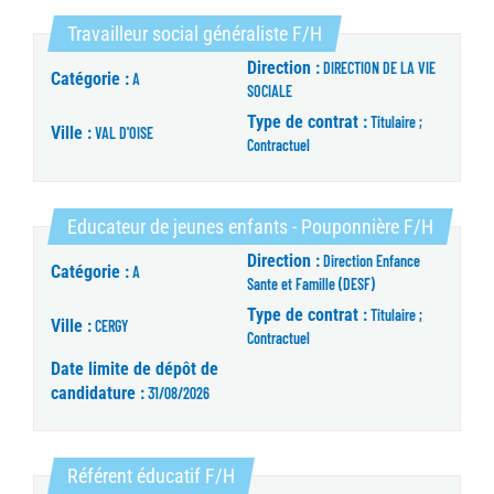
(Nouvelle fenêtre)
Travailleur social généraliste F/H
Direction :
DIRECTION DE LA VIE
Catégorie :
A
SOCIALE
Type de contrat :
Titulaire ;
Ville :
VAL D'OISE
Contractuel
(Nouvell
Educateur de jeunes enfants - Pouponnière F/H
Direction :
Direction Enfance
Catégorie :
A
Sante et Famille (DESF)
Type de contrat :
Titulaire ;
Ville :
CERGY
Contractuel
Date limite de dépôt de
candidature :
31/08/2026
(Nouvelle fenêtre)
Référent éducatif F/H