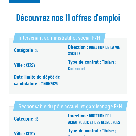
Découvrez nos 11 offres d'emploi
(Nouvelle fenêtre
Intervenant administratif et social F/H
Direction :
DIRECTION DE LA VIE
Catégorie :
B
SOCIALE
Type de contrat :
Titulaire ;
Ville :
CERGY
Contractuel
Date limite de dépôt de
candidature :
01/09/2026
(Nouve
Responsable du pôle accueil et gardiennage F/H
Direction :
DIRECTION DE L
Catégorie :
B
ACHAT PUBLIC ET DES RESSOURCES
Type de contrat :
Titulaire ;
Ville :
CERGY