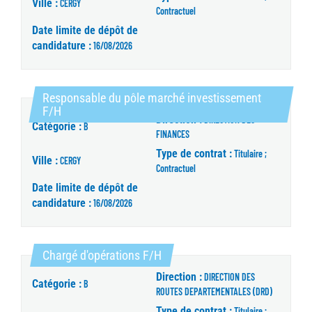
Ville :
CERGY
Contractuel
Date limite de dépôt de
candidature :
16/08/2026
Responsable du pôle marché investissement
(Nouvelle fenêtre)
F/H
Direction :
DIRECTION DES
Catégorie :
B
FINANCES
Type de contrat :
Titulaire ;
Ville :
CERGY
Contractuel
Date limite de dépôt de
candidature :
16/08/2026
(Nouvelle fenêtre)
Chargé d'opérations F/H
Direction :
DIRECTION DES
Catégorie :
B
ROUTES DEPARTEMENTALES (DRD)
Type de contrat :
Titulaire ;