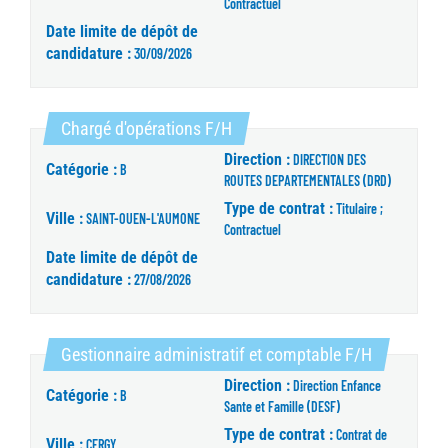
Contractuel
Date limite de dépôt de
candidature :
30/09/2026
(Nouvelle fenêtre)
Chargé d'opérations F/H
Direction :
DIRECTION DES
Catégorie :
B
ROUTES DEPARTEMENTALES (DRD)
Type de contrat :
Titulaire ;
Ville :
SAINT-OUEN-L'AUMONE
Contractuel
Date limite de dépôt de
candidature :
27/08/2026
(Nouvelle f
Gestionnaire administratif et comptable F/H
Direction :
Direction Enfance
Catégorie :
B
Sante et Famille (DESF)
Type de contrat :
Contrat de
Ville :
CERGY