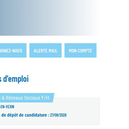
IGNEZ-NOUS
ALERTE MAIL
MON COMPTE
s d'emploi
(Nouvelle fenêtre)
le & Réseaux Sociaux F/H
-EN-VEXIN
e de dépôt de candidature :
27/08/2026