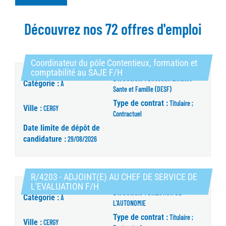
Découvrez nos 72 offres d'emploi
Coordinateur du pôle Contentieux, formation et
(Nouvelle fenêtre)
comptabilité au SAJE F/H
Direction :
Direction Enfance
Catégorie :
A
Sante et Famille (DESF)
Type de contrat :
Titulaire ;
Ville :
CERGY
Contractuel
Date limite de dépôt de
candidature :
29/08/2026
R/4203 - ADJOINT(E) AU CHEF DE SERVICE DE
(Nouvelle fenêtre)
L'EVALUATION F/H
Direction :
DIRECTION DE
Catégorie :
A
L'AUTONOMIE
Type de contrat :
Titulaire ;
Ville :
CERGY