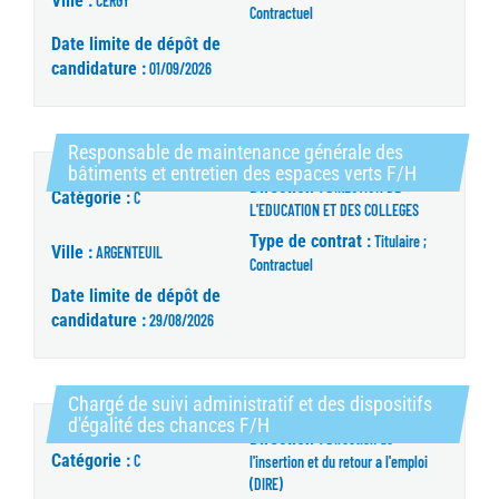
Ville :
CERGY
Contractuel
Date limite de dépôt de
candidature :
01/09/2026
Responsable de maintenance générale des
(Nouvelle 
bâtiments et entretien des espaces verts F/H
Direction :
DIRECTION DE
Catégorie :
C
L'EDUCATION ET DES COLLEGES
Type de contrat :
Titulaire ;
Ville :
ARGENTEUIL
Contractuel
Date limite de dépôt de
candidature :
29/08/2026
Chargé de suivi administratif et des dispositifs
(Nouvelle fenêtre)
d'égalité des chances F/H
Direction :
Direction de
Catégorie :
C
l'insertion et du retour a l'emploi
(DIRE)