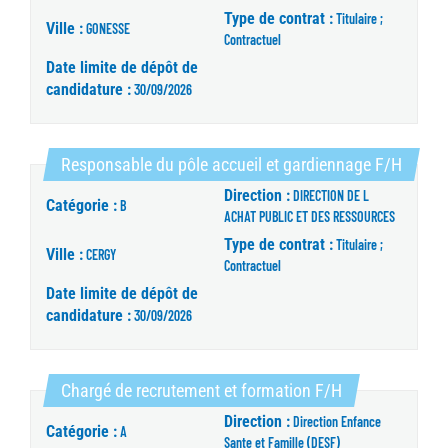
Type de contrat :
Titulaire ;
Ville :
GONESSE
Contractuel
Date limite de dépôt de
candidature :
30/09/2026
(Nouve
Responsable du pôle accueil et gardiennage F/H
Direction :
DIRECTION DE L
Catégorie :
B
ACHAT PUBLIC ET DES RESSOURCES
Type de contrat :
Titulaire ;
Ville :
CERGY
Contractuel
Date limite de dépôt de
candidature :
30/09/2026
(Nouvelle fenêt
Chargé de recrutement et formation F/H
Direction :
Direction Enfance
Catégorie :
A
Sante et Famille (DESF)