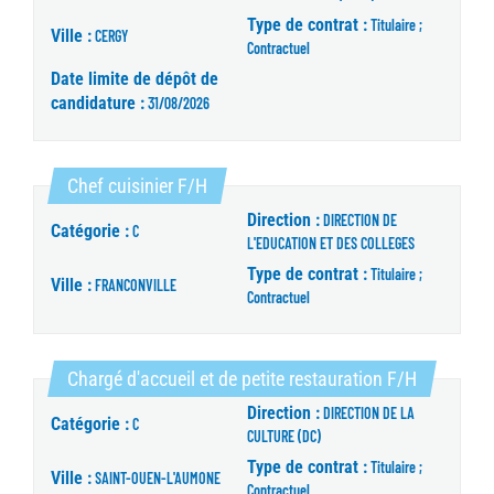
Type de contrat :
Titulaire ;
Ville :
CERGY
Contractuel
Date limite de dépôt de
candidature :
31/08/2026
(Nouvelle fenêtre)
Chef cuisinier F/H
Direction :
DIRECTION DE
Catégorie :
C
L'EDUCATION ET DES COLLEGES
Type de contrat :
Titulaire ;
Ville :
FRANCONVILLE
Contractuel
(Nouvelle 
Chargé d'accueil et de petite restauration F/H
Direction :
DIRECTION DE LA
Catégorie :
C
CULTURE (DC)
Type de contrat :
Titulaire ;
Ville :
SAINT-OUEN-L'AUMONE
Contractuel