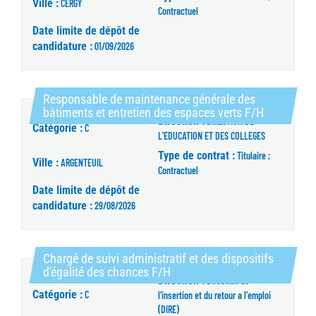
Ville :
CERGY
Contractuel
Date limite de dépôt de
candidature :
01/09/2026
Responsable de maintenance générale des
(Nouvelle 
bâtiments et entretien des espaces verts F/H
Direction :
DIRECTION DE
Catégorie :
C
L'EDUCATION ET DES COLLEGES
Type de contrat :
Titulaire ;
Ville :
ARGENTEUIL
Contractuel
Date limite de dépôt de
candidature :
29/08/2026
Chargé de suivi administratif et des dispositifs
(Nouvelle fenêtre)
d'égalité des chances F/H
Direction :
Direction de
Catégorie :
C
l'insertion et du retour a l'emploi
(DIRE)