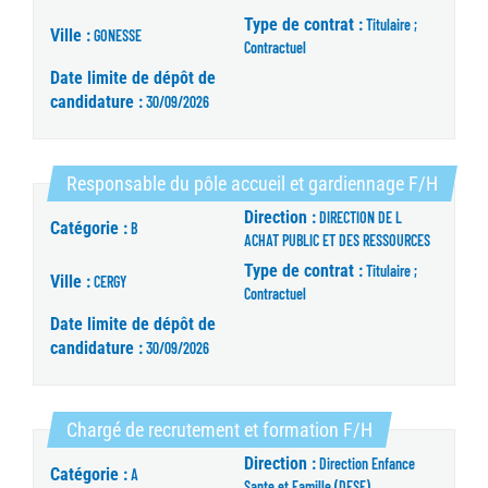
Type de contrat :
Titulaire ;
Ville :
GONESSE
Contractuel
Date limite de dépôt de
candidature :
30/09/2026
(Nouve
Responsable du pôle accueil et gardiennage F/H
Direction :
DIRECTION DE L
Catégorie :
B
ACHAT PUBLIC ET DES RESSOURCES
Type de contrat :
Titulaire ;
Ville :
CERGY
Contractuel
Date limite de dépôt de
candidature :
30/09/2026
(Nouvelle fenêt
Chargé de recrutement et formation F/H
Direction :
Direction Enfance
Catégorie :
A
Sante et Famille (DESF)