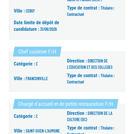
Type de contrat :
Titulaire ;
Ville :
CERGY
Contractuel
Date limite de dépôt de
candidature :
31/08/2026
(Nouvelle fenêtre)
Chef cuisinier F/H
Direction :
DIRECTION DE
Catégorie :
C
L'EDUCATION ET DES COLLEGES
Type de contrat :
Titulaire ;
Ville :
FRANCONVILLE
Contractuel
(Nouvelle 
Chargé d'accueil et de petite restauration F/H
Direction :
DIRECTION DE LA
Catégorie :
C
CULTURE (DC)
Type de contrat :
Titulaire ;
Ville :
SAINT-OUEN-L'AUMONE