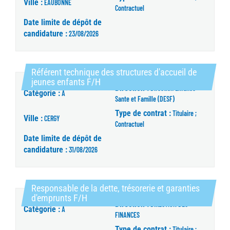
Ville :
EAUBONNE
Contractuel
Date limite de dépôt de
candidature :
23/08/2026
Référent technique des structures d'accueil de
(Nouvelle fenêtre)
jeunes enfants F/H
Direction :
Direction Enfance
Catégorie :
A
Sante et Famille (DESF)
Type de contrat :
Titulaire ;
Ville :
CERGY
Contractuel
Date limite de dépôt de
candidature :
31/08/2026
Responsable de la dette, trésorerie et garanties
(Nouvelle fenêtre)
d'emprunts F/H
Direction :
DIRECTION DES
Catégorie :
A
FINANCES
Type de contrat :
Titulaire ;