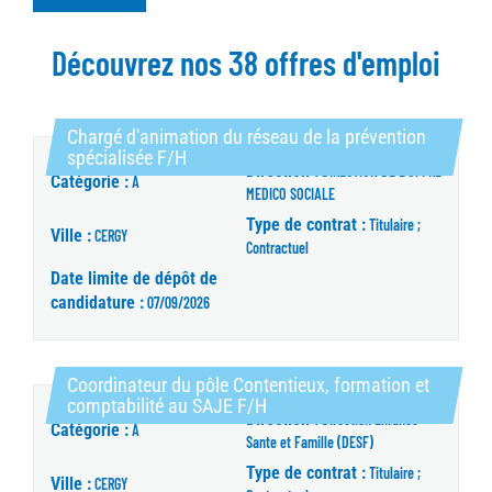
Découvrez nos 38 offres d'emploi
Chargé d'animation du réseau de la prévention
(Nouvelle fenêtre)
spécialisée F/H
Direction :
DIRECTION DE L'OFFRE
Catégorie :
A
MEDICO SOCIALE
Type de contrat :
Titulaire ;
Ville :
CERGY
Contractuel
Date limite de dépôt de
candidature :
07/09/2026
Coordinateur du pôle Contentieux, formation et
(Nouvelle fenêtre)
comptabilité au SAJE F/H
Direction :
Direction Enfance
Catégorie :
A
Sante et Famille (DESF)
Type de contrat :
Titulaire ;
Ville :
CERGY