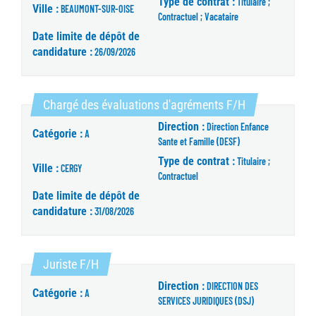
Type de contrat :
Titulaire ;
Ville :
BEAUMONT-SUR-OISE
Contractuel ; Vacataire
Date limite de dépôt de
candidature :
26/09/2026
(Nouvelle fenê
Chargé des évaluations d'agréments F/H
Direction :
Direction Enfance
Catégorie :
A
Sante et Famille (DESF)
Type de contrat :
Titulaire ;
Ville :
CERGY
Contractuel
Date limite de dépôt de
candidature :
31/08/2026
(Nouvelle fenêtre)
Juriste F/H
Direction :
DIRECTION DES
Catégorie :
A
SERVICES JURIDIQUES (DSJ)