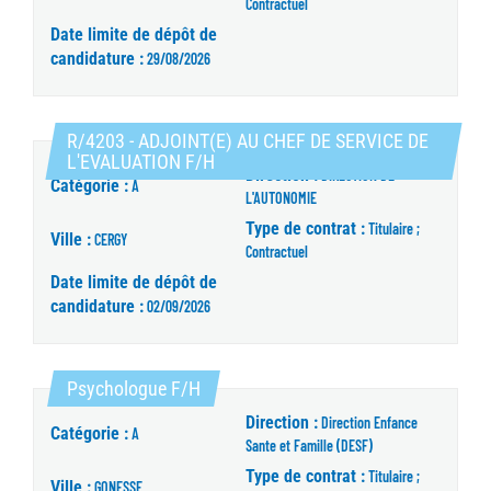
Contractuel
Date limite de dépôt de
candidature :
29/08/2026
R/4203 - ADJOINT(E) AU CHEF DE SERVICE DE
(Nouvelle fenêtre)
L'EVALUATION F/H
Direction :
DIRECTION DE
Catégorie :
A
L'AUTONOMIE
Type de contrat :
Titulaire ;
Ville :
CERGY
Contractuel
Date limite de dépôt de
candidature :
02/09/2026
(Nouvelle fenêtre)
Psychologue F/H
Direction :
Direction Enfance
Catégorie :
A
Sante et Famille (DESF)
Type de contrat :
Titulaire ;
Ville :
GONESSE