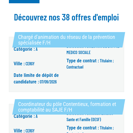
Découvrez nos 38 offres d'emploi
Chargé d'animation du réseau de la prévention
(Nouvelle fenêtre)
spécialisée F/H
Direction :
DIRECTION DE L'OFFRE
Catégorie :
A
MEDICO SOCIALE
Type de contrat :
Titulaire ;
Ville :
CERGY
Contractuel
Date limite de dépôt de
candidature :
07/09/2026
Coordinateur du pôle Contentieux, formation et
(Nouvelle fenêtre)
comptabilité au SAJE F/H
Direction :
Direction Enfance
Catégorie :
A
Sante et Famille (DESF)
Type de contrat :
Titulaire ;
Ville :
CERGY