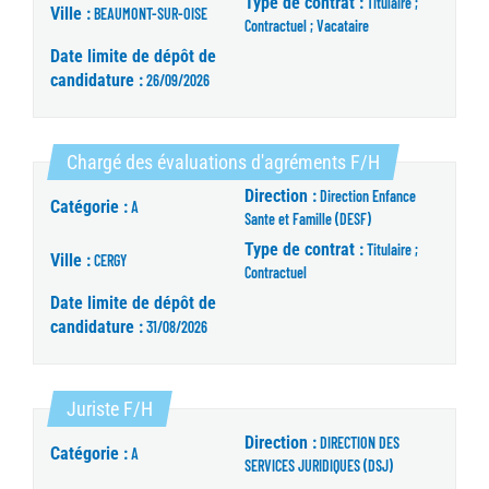
Type de contrat :
Titulaire ;
Ville :
BEAUMONT-SUR-OISE
Contractuel ; Vacataire
Date limite de dépôt de
candidature :
26/09/2026
(Nouvelle fenê
Chargé des évaluations d'agréments F/H
Direction :
Direction Enfance
Catégorie :
A
Sante et Famille (DESF)
Type de contrat :
Titulaire ;
Ville :
CERGY
Contractuel
Date limite de dépôt de
candidature :
31/08/2026
(Nouvelle fenêtre)
Juriste F/H
Direction :
DIRECTION DES
Catégorie :
A
SERVICES JURIDIQUES (DSJ)