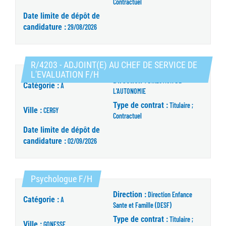
Contractuel
Date limite de dépôt de
candidature :
29/08/2026
R/4203 - ADJOINT(E) AU CHEF DE SERVICE DE
(Nouvelle fenêtre)
L'EVALUATION F/H
Direction :
DIRECTION DE
Catégorie :
A
L'AUTONOMIE
Type de contrat :
Titulaire ;
Ville :
CERGY
Contractuel
Date limite de dépôt de
candidature :
02/09/2026
(Nouvelle fenêtre)
Psychologue F/H
Direction :
Direction Enfance
Catégorie :
A
Sante et Famille (DESF)
Type de contrat :
Titulaire ;
Ville :
GONESSE