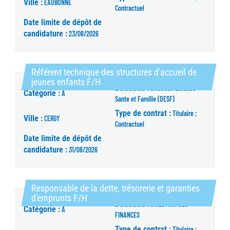
Ville :
EAUBONNE
Contractuel
Date limite de dépôt de
candidature :
23/08/2026
Référent technique des structures d'accueil de
(Nouvelle fenêtre)
jeunes enfants F/H
Direction :
Direction Enfance
Catégorie :
A
Sante et Famille (DESF)
Type de contrat :
Titulaire ;
Ville :
CERGY
Contractuel
Date limite de dépôt de
candidature :
31/08/2026
Responsable de la dette, trésorerie et garanties
(Nouvelle fenêtre)
d'emprunts F/H
Direction :
DIRECTION DES
Catégorie :
A
FINANCES
Type de contrat :
Titulaire ;